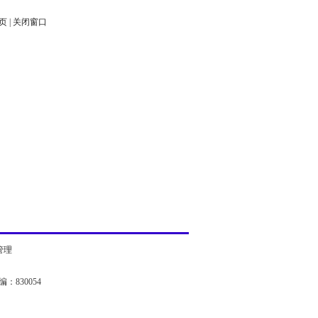
页
|
关闭窗口
管理
：830054