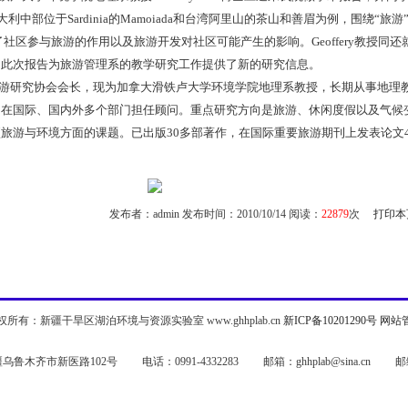
意大利中部位于Sardinia的Mamoiada和台湾阿里山的茶山和善眉为例，围绕“旅游
社区参与旅游的作用以及旅游开发对社区可能产生的影响。Geoffery教授同还
。此次报告为旅游管理系的教学研究工作提供了新的研究信息。
任国际旅游研究协会会长，现为加拿大滑铁卢大学环境学院地理系教授，长期从事地理
，在国际、国内外多个部门担任顾问。重点研究方向是旅游、休闲度假以及气候
旅游与环境方面的课题。已出版30多部著作，在国际重要旅游期刊上发表论文4
发布者：admin 发布时间：2010/10/14 阅读：
22879
次
打印本
权所有：新疆干旱区湖泊环境与资源实验室 www.ghhplab.cn
新ICP备10201290号
网站
鲁木齐市新医路102号 电话：0991-4332283 邮箱：ghhplab@sina.cn 邮编