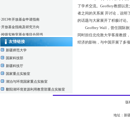
了学术交流。Geoffery教授以
者之间的关系展 开讨论，说明了
·
2013年开放基金申请指南
的话题与大家展开了积极讨论
·
开放基金指南及研究方向
Geoffrey Wall，曾
·
校级实验室基金项目合同书
同时担任北伦敦大学客座教授
·
校级实验室开放课题结果公布
友情链接
经济的影响，与中国开展了多项
·
仪器实验室借用申请表
新疆师范大学
国家科技部
新疆科技厅
国家重点实验室
湖泊与环境国家重点实验室
鄱阳湖环境资源利用教育部重点实验室
版
地址：新疆乌