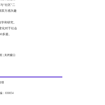
”与“社区”二
就双方感兴趣
教学和研究。
变化对于社会
0多篇。
页
|
关闭窗口
管理
：830054