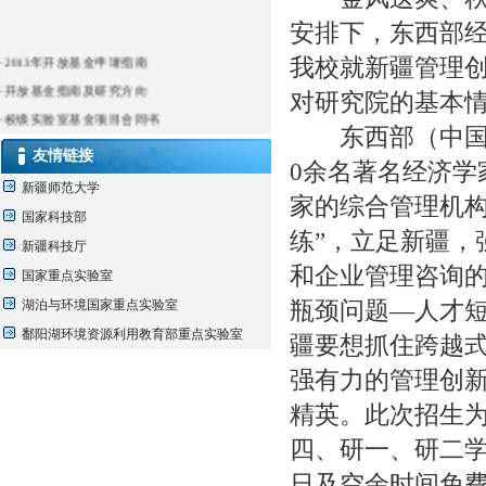
安排下，东西部经
·
2013年开放基金申请指南
我校就新疆管理
·
开放基金指南及研究方向
对研究院的基本
·
校级实验室基金项目合同书
东西部（中国）经
·
校级实验室开放课题结果公布
友情链接
0余名著名经济学
·
仪器实验室借用申请表
新疆师范大学
家的综合管理机构
国家科技部
练”，立足新疆，
新疆科技厅
和企业管理咨询
国家重点实验室
湖泊与环境国家重点实验室
瓶颈问题—人才
鄱阳湖环境资源利用教育部重点实验室
疆要想抓住跨越
强有力的管理创
精英。此次招生
四、研一、研二
日及空余时间免费